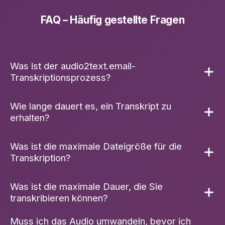
FAQ – Häufig gestellte Fragen
Was ist der audio2text.email-
Transkriptionsprozess?
Wie lange dauert es, ein Transkript zu
Um Qualität zu garantieren, wird jede
erhalten?
Audiodatei zunächst getestet und transkodiert.
Anschließend verwenden wir das Whisper-
Modell von OpenAI für die Transkription. Wir
Was ist die maximale Dateigröße für die
Die Bearbeitungszeit Ihres
Transkripts
hängt
haben ein robustes Fallback-System
Transkription?
von der Länge der Audiodatei ab.
entwickelt: Sollte der OpenAI
API
Probleme
Normalerweise können kürzere
haben, wird Ihre Datei nahtlos von Replicate
Sprachnachrichten mithilfe der OpenAI-
Was ist die maximale Dauer, die Sie
Beachten Sie, dass unser Transkriptionsdienst
unter Verwendung desselben Whisper-Modells
Speech-to-Text-
API
schnell transkribiert
transkribieren können?
eine Dateigrößenbeschränkung von 10 MB hat.
verarbeitet. Dies stellt sicher, dass Sie Ihr
werden.
Transkript immer zeitnah erhalten.
Muss ich das Audio umwandeln, bevor ich