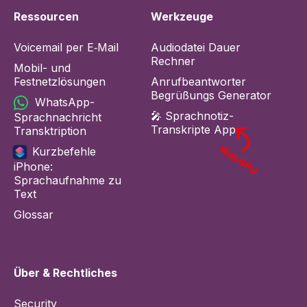
Ressourcen
Werkzeuge
Voicemail per
E‑Mail
Audiodatei Dauer
Rechner
Mobil- und
Festnetzlösungen
Anrufbeantworter
Begrüßungs Generator
WhatsApp-
🎤 Sprachnotiz-
Sprachnachricht
Transkripte App
Transktription
WebGPU
Kurzbefehle
iPhone:
Sprachaufnahme zu
Text
Glossar
Über & Rechtliches
Security